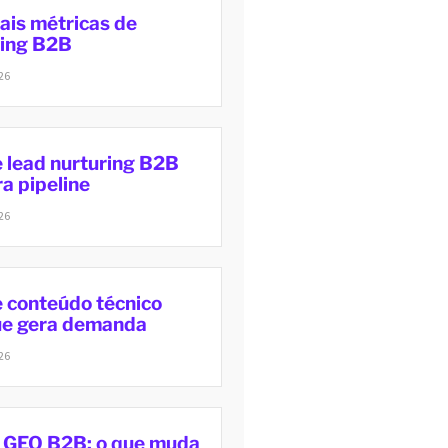
ais métricas de
ing B2B
26
e lead nurturing B2B
a pipeline
26
e conteúdo técnico
e gera demanda
26
 GEO B2B: o que muda