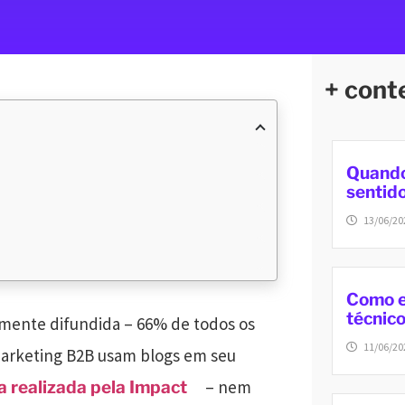
+ cont
Quando
sentid
13/06/20
Como e
técnic
mente difundida – 66% de todos os
11/06/20
 marketing B2B usam blogs em seu
– nem
a realizada pela Impact