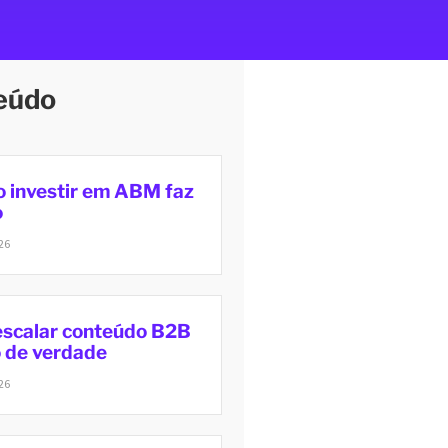
eúdo
 investir em ABM faz
o
26
scalar conteúdo B2B
o de verdade
26