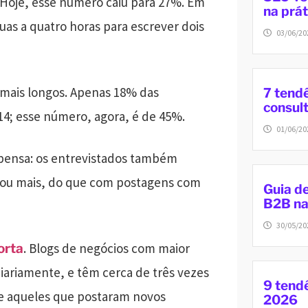
Hoje, esse número caiu para 27%. Em
na prát
as a quatro horas para escrever dois
03/06/20
 mais longos. Apenas 18% das
7 tend
consul
14; esse número, agora, é de 45%.
01/06/20
pensa: os entrevistados também
s ou mais, do que com postagens com
Guia d
B2B na
30/05/20
. Blogs de negócios com maior
orta
ariamente, e têm cerca de três vezes
9 tend
ue aqueles que postaram novos
2026