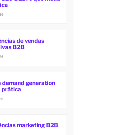
ica
26
ências de vendas
tivas B2B
26
e demand generation
 prática
26
ências marketing B2B