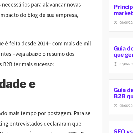
 necessários para alavancar novas
Princip
market
 impacto do blog de sua empresa,
09/06/20
e é feita desde 2014– com mais de mil
Guia d
ntes –veja abaixo o resumo dos
que ger
s B2B ter mais sucesso:
07/06/20
dade e
Guia d
B2B qu
05/06/20
do mais tempo por postagem. Para se
eting entrevistados declararam que
SEO vs