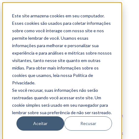
Este site armazena cookies em seu computador.
Conheça
Esses cookies são usados para coletar informações
Sobre Nós
Clientes
sobre como você interage com nosso site e nos
Serviços
permite lembrar de você. Usamos essas
Tech Stack
informações para melhorar e personalizar sua
experiência e para análises e métricas sobre nossos
Automação de Marketing
Implantação de CRM
visitantes, tanto nesse site quanto em outras
Digital Analytics
mídias. Para obter mais informações sobre os
Web Dev
cookies que usamos, leia nossa Política de
Automação de Marketing
Implantação de CRM
Privacidade.
Digital Analytics
Se você recusar, suas informações não serão
Web Dev
rastreadas quando você acessar este site. Um
Estratégias Digitais
cookie simples será usado em seu navegador para
lembrar sobre sua preferência de não ser rastreado.
Inbound Marketing B2B
Social Media para B2B
SEO para B2B
Aceitar
Recusar
GEO – Generative Engine Optmization
Inbound Marketing B2B
Social Media para B2B
SEO para B2B