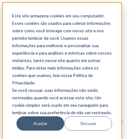
Este site armazena cookies em seu computador.
Conheça
Esses cookies são usados para coletar informações
Sobre Nós
Clientes
sobre como você interage com nosso site e nos
Serviços
permite lembrar de você. Usamos essas
Tech Stack
informações para melhorar e personalizar sua
experiência e para análises e métricas sobre nossos
Automação de Marketing
Implantação de CRM
visitantes, tanto nesse site quanto em outras
Digital Analytics
mídias. Para obter mais informações sobre os
Web Dev
cookies que usamos, leia nossa Política de
Automação de Marketing
Privacidade.
Implantação de CRM
Se você recusar, suas informações não serão
Digital Analytics
rastreadas quando você acessar este site. Um
Web Dev
cookie simples será usado em seu navegador para
Estratégias Digitais
lembrar sobre sua preferência de não ser rastreado.
Inbound Marketing B2B
Social Media para B2B
Aceitar
Recusar
SEO para B2B
GEO – Generative Engine Optmization