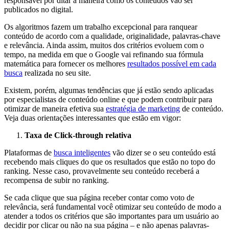
responsável por ditar a maneira como os conteúdos vão ser
publicados no digital.
Os algoritmos fazem um trabalho excepcional para ranquear
conteúdo de acordo com a qualidade, originalidade, palavras-chave
e relevância. Ainda assim, muitos dos critérios evoluem com o
tempo, na medida em que o Google vai refinando sua fórmula
matemática para fornecer os melhores
resultados possível em cada
busca
realizada no seu site.
Existem, porém, algumas tendências que já estão sendo aplicadas
por especialistas de conteúdo online e que podem contribuir para
otimizar de maneira efetiva sua
estratégia de marketing
de conteúdo.
Veja duas orientações interessantes que estão em vigor:
Taxa de Click-through relativa
Plataformas de
busca inteligentes
vão dizer se o seu conteúdo está
recebendo mais cliques do que os resultados que estão no topo do
ranking. Nesse caso, provavelmente seu conteúdo receberá a
recompensa de subir no ranking.
Se cada clique que sua página receber contar como voto de
relevância, será fundamental você otimizar seu conteúdo de modo a
atender a todos os critérios que são importantes para um usuário ao
decidir por clicar ou não na sua página – e não apenas palavras-