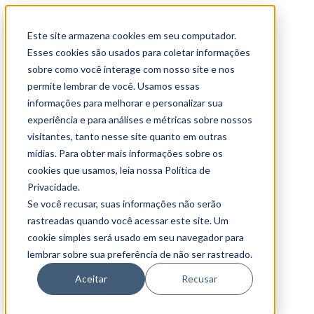
Este site armazena cookies em seu computador.
Esses cookies são usados para coletar informações
sobre como você interage com nosso site e nos
Conheça
permite lembrar de você. Usamos essas
Clientes
informações para melhorar e personalizar sua
Serviços
experiência e para análises e métricas sobre nossos
Automação de Marketing e Vendas
CRM Hubspot
visitantes, tanto nesse site quanto em outras
Plataforma Hubspot
mídias. Para obter mais informações sobre os
Digital Analytics
cookies que usamos, leia nossa Política de
Web Dev
Inbound Marketing B2B
Privacidade.
Social Media para B2B
Se você recusar, suas informações não serão
Paid Media e Social Ads para B2B
rastreadas quando você acessar este site. Um
SEO para B2B
Assessoria de Imprensa B2B
cookie simples será usado em seu navegador para
Vendas
lembrar sobre sua preferência de não ser rastreado.
Verticais
Indústria
Aceitar
Recusar
Tecnologia
Farma
Blog Radar B2B