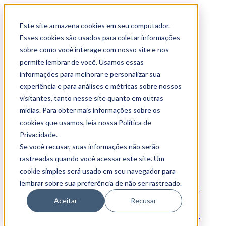
Este site armazena cookies em seu computador.
Conheça
Esses cookies são usados para coletar informações
Sobre Nós
Clientes
sobre como você interage com nosso site e nos
Serviços
permite lembrar de você. Usamos essas
Tech Stack
informações para melhorar e personalizar sua
experiência e para análises e métricas sobre nossos
Automação de Marketing
Implantação de CRM
visitantes, tanto nesse site quanto em outras
Digital Analytics
mídias. Para obter mais informações sobre os
Web Dev
cookies que usamos, leia nossa Política de
Automação de Marketing
Implantação de CRM
Privacidade.
Digital Analytics
Se você recusar, suas informações não serão
Web Dev
rastreadas quando você acessar este site. Um
Estratégias Digitais
cookie simples será usado em seu navegador para
lembrar sobre sua preferência de não ser rastreado.
Inbound Marketing B2B
Social Media para B2B
SEO para B2B
Aceitar
Recusar
GEO – Generative Engine Optmization
Inbound Marketing B2B
Social Media para B2B
SEO para B2B