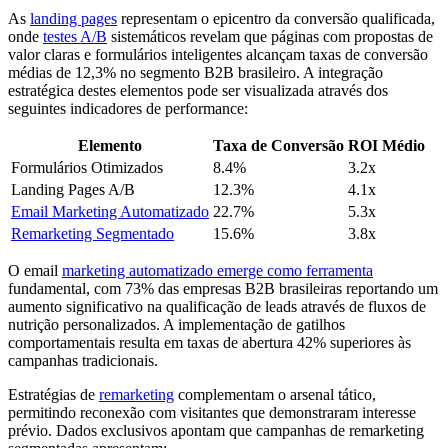
As
landing pages
representam o epicentro da conversão qualificada,
onde
testes A/B
sistemáticos revelam que páginas com propostas de
valor claras e formulários inteligentes alcançam taxas de conversão
médias de 12,3% no segmento B2B brasileiro. A integração
estratégica destes elementos pode ser visualizada através dos
seguintes indicadores de performance:
Elemento
Taxa de Conversão
ROI Médio
Formulários Otimizados
8.4%
3.2x
Landing Pages A/B
12.3%
4.1x
Email Marketing Automatizado
22.7%
5.3x
Remarketing Segmentado
15.6%
3.8x
O email
marketing automatizado emerge como ferramenta
fundamental, com 73% das empresas B2B brasileiras reportando um
aumento significativo na qualificação de leads através de fluxos de
nutrição personalizados. A implementação de gatilhos
comportamentais resulta em taxas de abertura 42% superiores às
campanhas tradicionais.
Estratégias de
remarketing
complementam o arsenal tático,
permitindo reconexão com visitantes que demonstraram interesse
prévio. Dados exclusivos apontam que campanhas de remarketing