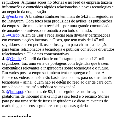
seguidores. Algumas ações no Stories e no feed da empresa trazem
informações e conteúdos rápidos relacionados a novas tecnologias e
ao negócio da organização
2.
@embraer
: A brasileira Embraer tem mais de 54,2 mil seguidores
no Instagram. Com fotos bem produzidas de aviões, as publicações
da empresa são muito bem recebidas por uma grande comunidade
de amantes do universo aeronáutico em todo o mundo.
3.
@Cisco
: Além de usar a rede social para divulgar participações
em eventos e ações internas, a Cisco, que tem mais de 147 mil
seguidores em seu perfil, usa o Instagram para chamar a atenção
para temas relacionados a tecnologia e publicar conteúdos divertidos
relacionados a TI e datas comemorativas.
4.
@Oracle
: O perfil da Oracle no Instagram, que tem 121 mil
seguidores, traz uma série de postagens com legendas que trazem
comentários relevantes e inspiradores sobre tecnologia e o futuro.
Em vários posts a empresa também tenta empregar o humor. As
fotos e os vídeos também são bastante atraentes para os amantes de
tecnologia – afinal, quem não se detém no feed ao dar de cara com
um vídeo de uma mão robótica se mexendo?
5.
@hubspot
: Com mais de 95,1 mil seguidores no Instagram, a
plataforma de inbound marketing usa seu feed e o recurso Stories
para postar uma série de frases inspiradoras e dicas relevantes de
marketing para seus seguidores em pequenas galerias
+ conteúdo