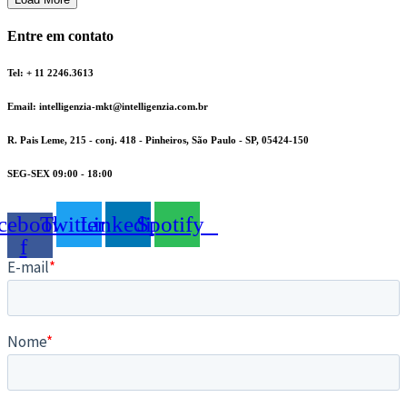
Entre em contato
Tel: + 11 2246.3613
Email: intelligenzia-mkt@intelligenzia.com.br
R. Pais Leme, 215 - conj. 418 - Pinheiros, São Paulo - SP, 05424-150
SEG-SEX 09:00 - 18:00
cebook-
Twitter
Linkedin
Spotify
f