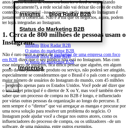
anos (quem lembra de como era bom ter o feed se organizando
cronologicamente?), a rede social não vai deixar tão cedo de exibir
conteúdo empresarial –isso porque o apelo maior do Instagram é
Insights
Blog Radar B2B
justamente o comercial. Não é à toa que os negócios, agora, podem
ter lojas integradas ao Instagram.
Status do Marketing B2B
1. Cerca de 800 milhões de pessoas usam o
Instagram.
Insights
Blog Radar B2B
O status do marketing B2B
Não é raro ouvir o gestor de
marketing de uma empresa com foco
Insights
Blog Radar B2B
em B2B
dizer que o seu público não está no Instagram. Mas com
O status do marketing B2B
esse número de usuários, fica difícil pensar que alguém, em algum
Imprensa
ponto da sua jornada de produto ou serviço, não poderá ser atingido,
especialmente se considerarmos que o Brasil é o país com o segundo
maior número de usuários do Instagram do mundo, com 45 milhões
– perdendo apenas para os Estados Unidos. Você pode até dizer que
X
o seu target principal é o diretor de X ou Y, mas você também deve
saber que um processo de compra no B2B é longo, e influenciado
por várias outras pessoas da organização ao longo do percurso. E
nem sempre é o “diretor” que vai arregaçar as mangas e procurar por
uma nova solução para resolver um problema do negócio. O
Instagram pode ajudar você a chegar nos outros atores, como os
influenciadores do processo de compra, ou os utilizadores –de um
software, de uma máquina, entre outros exemplos.