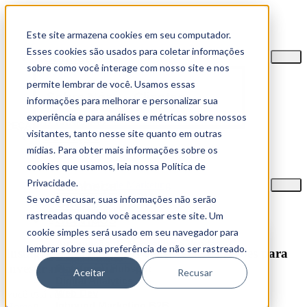
Este site armazena cookies em seu computador.
Esses cookies são usados para coletar informações
Conheça
sobre como você interage com nosso site e nos
permite lembrar de você. Usamos essas
Sobre Nós
Clientes
informações para melhorar e personalizar sua
experiência e para análises e métricas sobre nossos
PEÇA SUA PROPOSTA
visitantes, tanto nesse site quanto em outras
Serviços
mídias. Para obter mais informações sobre os
Tech Stack
cookies que usamos, leia nossa Política de
Privacidade.
Conheça
Automação de Marketing
Implantação de CRM
Se você recusar, suas informações não serão
Clientes
Digital Analytics
rastreadas quando você acessar este site. Um
Serviços
Web Dev
cookie simples será usado em seu navegador para
Automação de Marketing
Automação de Marketing e Vendas
Implantação de CRM
lembrar sobre sua preferência de não ser rastreado.
Instagram para B2B? A gente te dá as razões para
CRM Hubspot
Digital Analytics
investir nessa mídia
Plataforma Hubspot
Web Dev
Aceitar
Recusar
Digital Analytics
Web Dev
Estratégias Digitais
Você está aqui:
Inbound Marketing B2B
Home