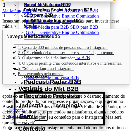
Social Media para B2B
Inbound Marketing B2B
Paid Media e Social Ads para B2B
Marketing B2B
Social Media para B2B
SEO para B2B
SEO para B2B
GEO – Generative Engine Optmization
Assessoria de Imprensa B2B
Instagram para B2B? A gente te dá as razões para investir nessa
Inbound Marketing B2B
Vendas
mídia
Social Media para B2B
SEO para B2B
GEO – Generative Engine Optmization
Verticais
Navegue pelo conteúdo
Performance
Indústria
1. Cerca de 800 milhões de pessoas usam o Instagram.
Tecnologia
Paid Media e Social Ads para B2B
2. O Facebook deixou de ser interessante há algum tempo.
Farma
Paid Media e Social Ads para B2B
3. O algoritmo não é tão limitador.
4. O Stories permite criar conteúdos interativos e interessantes.
Blog Radar B2B
Reputação
5. “Só tem criança no Instagram.”
Insights
Bons exemplos pelo mundo
Assessoria de Imprensa B2B
Podcast Radar B2B
Assessoria de Imprensa B2B
Status do Mkt B2B
Verticais
Peça sua Proposta
epois do anúncio oficial do Facebook sobre o desranqueamento de
conteúdo produzido por empresas e organizações, o que gerou no
Indústria
Tecnologia
Brasil reações de veículos de mídia, como a Folha de S. Paulo, que
deixou de publicar seus conteúdos na plataforma, alguns negócios
Farma
X
B2B passaram a migrar seu conteúdo para o Instagram. Mas será
que isso é viável?
Embora o algoritmo do Instagram tenha mudado muito nos últimos
Conteúdo