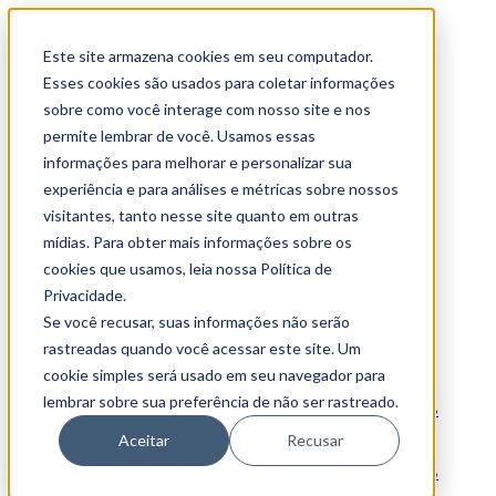
Este site armazena cookies em seu computador.
Conheça
Esses cookies são usados para coletar informações
Sobre Nós
Clientes
sobre como você interage com nosso site e nos
Serviços
permite lembrar de você. Usamos essas
Tech Stack
informações para melhorar e personalizar sua
experiência e para análises e métricas sobre nossos
Automação de Marketing
Implantação de CRM
visitantes, tanto nesse site quanto em outras
Digital Analytics
mídias. Para obter mais informações sobre os
Web Dev
cookies que usamos, leia nossa Política de
Automação de Marketing
Implantação de CRM
Privacidade.
Digital Analytics
Se você recusar, suas informações não serão
Web Dev
rastreadas quando você acessar este site. Um
Estratégias Digitais
cookie simples será usado em seu navegador para
lembrar sobre sua preferência de não ser rastreado.
Inbound Marketing B2B
Social Media para B2B
SEO para B2B
Aceitar
Recusar
GEO – Generative Engine Optmization
Inbound Marketing B2B
Social Media para B2B
SEO para B2B