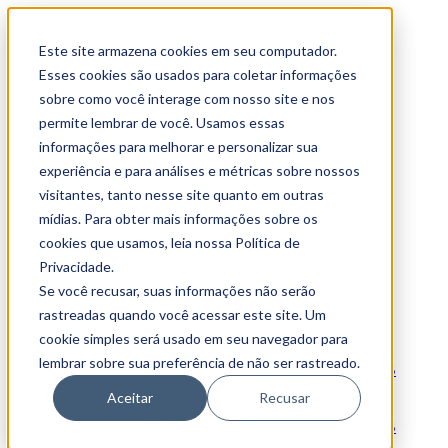
Este site armazena cookies em seu computador.
Conheça
Esses cookies são usados para coletar informações
Sobre Nós
Clientes
sobre como você interage com nosso site e nos
Serviços
permite lembrar de você. Usamos essas
Tech Stack
informações para melhorar e personalizar sua
experiência e para análises e métricas sobre nossos
Automação de Marketing
Implantação de CRM
visitantes, tanto nesse site quanto em outras
Digital Analytics
mídias. Para obter mais informações sobre os
Web Dev
cookies que usamos, leia nossa Política de
Automação de Marketing
Implantação de CRM
Privacidade.
Digital Analytics
Se você recusar, suas informações não serão
Web Dev
rastreadas quando você acessar este site. Um
Estratégias Digitais
cookie simples será usado em seu navegador para
lembrar sobre sua preferência de não ser rastreado.
Inbound Marketing B2B
Social Media para B2B
SEO para B2B
Aceitar
Recusar
GEO – Generative Engine Optmization
Inbound Marketing B2B
Social Media para B2B
SEO para B2B