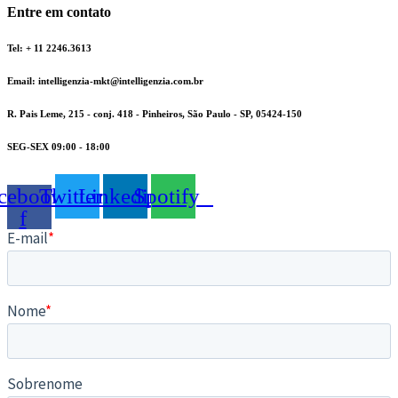
Entre em contato
Tel: + 11 2246.3613
Email: intelligenzia-mkt@intelligenzia.com.br
R. Pais Leme, 215 - conj. 418 - Pinheiros, São Paulo - SP, 05424-150
SEG-SEX 09:00 - 18:00
cebook-
Twitter
Linkedin
Spotify
f