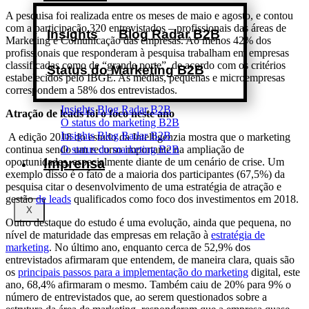
A pesquisa foi realizada entre os meses de maio e agosto, e contou
com a participação 320 entrevistados – profissionais das áreas de
Insights
Blog Radar B2B
Marketing e Comunicação das empresas. Ao menos 42% dos
profissionais que responderam à pesquisa trabalham em empresas
classificadas como de “grande porte”, de acordo com os critérios
Status do Marketing B2B
estabelecidos pelo IBGE. As médias, pequenas e microempresas
correspondem a 58% dos entrevistados.
Insights
Blog Radar B2B
Atração de leads foi o foco neste ano
O status do marketing B2B
Insights
Blog Radar B2B
A edição 2018 do estudo da Intelligenzia mostra que o marketing
O status do marketing B2B
continua sendo um recurso importante na ampliação de
Imprensa
oportunidades, especialmente diante de um cenário de crise. Um
exemplo disso é o fato de a maioria dos participantes (67,5%) da
pesquisa citar o desenvolvimento de uma estratégia de atração e
gestão
de leads
qualificados como foco dos investimentos em 2018.
X
Outro destaque do estudo é uma evolução, ainda que pequena, no
nível de maturidade das empresas em relação à
estratégia de
marketing
. No último ano, enquanto cerca de 52,9% dos
entrevistados afirmaram que entendem, de maneira clara, quais são
os
principais passos para a implementação do marketing
digital, este
ano, 68,4% afirmaram o mesmo. Também caiu de 20% para 9% o
número de entrevistados que, ao serem questionados sobre a