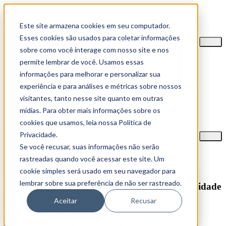
Este site armazena cookies em seu computador.
Esses cookies são usados para coletar informações
Conheça
sobre como você interage com nosso site e nos
permite lembrar de você. Usamos essas
Sobre Nós
Clientes
informações para melhorar e personalizar sua
experiência e para análises e métricas sobre nossos
PEÇA SUA PROPOSTA
visitantes, tanto nesse site quanto em outras
Serviços
mídias. Para obter mais informações sobre os
Tech Stack
cookies que usamos, leia nossa Política de
Privacidade.
Conheça
Automação de Marketing
Implantação de CRM
Se você recusar, suas informações não serão
Clientes
Digital Analytics
rastreadas quando você acessar este site. Um
Serviços
Web Dev
cookie simples será usado em seu navegador para
Automação de Marketing
Automação de Marketing e Vendas
Implantação de CRM
lembrar sobre sua preferência de não ser rastreado.
O Status do Marketing B2B: Eleições e Instabilidade
CRM Hubspot
Digital Analytics
não barraram investimentos
Plataforma Hubspot
Web Dev
Aceitar
Recusar
Digital Analytics
Web Dev
Estratégias Digitais
Você está aqui:
Inbound Marketing B2B
Home