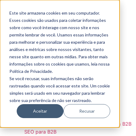
Este site armazena cookies em seu computador.
Conheça
Esses cookies são usados para coletar informações
Sobre Nós
Clientes
sobre como você interage com nosso site e nos
Serviços
permite lembrar de você. Usamos essas informações
Tech Stack
para melhorar e personalizar sua experiência e para
análises e métricas sobre nossos visitantes, tanto
Automação de Marketing
nesse site quanto em outras mídias. Para obter mais
Implantação de CRM
informações sobre os cookies que usamos, leia nossa
Digital Analytics
Política de Privacidade.
Web Dev
Se você recusar, suas informações não serão
Automação de Marketing
rastreadas quando você acessar este site. Um cookie
Implantação de CRM
simples será usado em seu navegador para lembrar
Digital Analytics
sobre sua preferência de não ser rastreado.
Web Dev
Aceitar
Recusar
Estratégias Digitais
Inbound Marketing B2B
Social Media para B2B
SEO para B2B