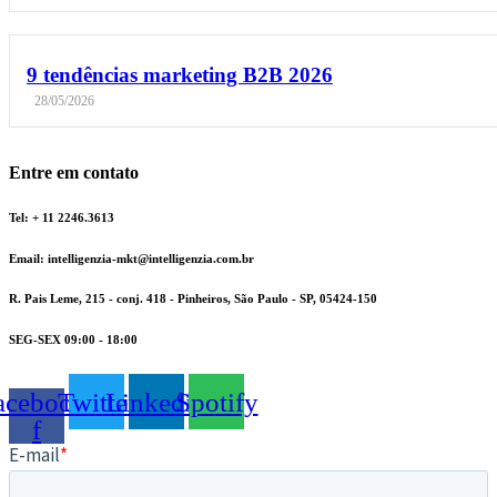
9 tendências marketing B2B 2026
28/05/2026
Entre em contato
Tel: + 11 2246.3613
Email: intelligenzia-mkt@intelligenzia.com.br
R. Pais Leme, 215 - conj. 418 - Pinheiros, São Paulo - SP, 05424-150
SEG-SEX 09:00 - 18:00
acebook-
Twitter
Linkedin
Spotify
f