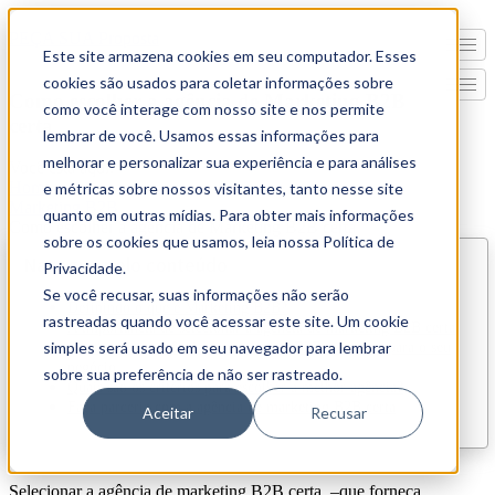
PEÇA SUA Proposta
Este site armazena cookies em seu computador. Esses
cookies são usados para coletar informações sobre
Como escolher a agência de Marketing B2B
como você interage com nosso site e nos permite
certa
lembrar de você. Usamos essas informações para
melhorar e personalizar sua experiência e para análises
Você está aqui:
Home
e métricas sobre nossos visitantes, tanto nesse site
Marketing B2B
quanto em outras mídias. Para obter mais informações
Como escolher a agência de Marketing B2B certa
sobre os cookies que usamos, leia nossa Política de
Navegue pelo conteúdo
Privacidade.
Se você recusar, suas informações não serão
Definindo o que é Marketing B2B?
rastreadas quando você acessar este site. Um cookie
A importância de selecionar a agência de marketing B2B certa
simples será usado em seu navegador para lembrar
O valor que a agência de marketing B2B certa traz para o seu
negócio
sobre sua preferência de não ser rastreado.
Quais são os critérios para escolher a melhor agência?
Faça parceria com a agência de marketing B2B certa
Aceitar
Recusar
Selecionar a agência de marketing B2B certa –que forneça